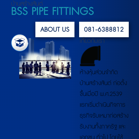
บ้านสร้างสันต์
BSS PIPE FITTINGS
ABOUT US
081-6388812
เกี่ยวกับเรา
ห้างหุ้นส่วนจำกัด
บ้านสร้างสันต์ ก่อตั้ง
ขึ้นเมื่อปี พ.ศ.2539
แรกเริ่มดำเนินกิจการ
ธุรกิจรับเหมาก่อสร้าง
รับงานทั้งภาครัฐ และ
เอกชน ทั่วไป โดยใช้