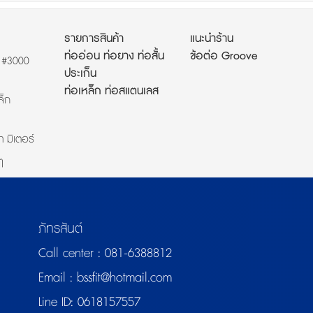
รายการสินค้า
แนะนำร้าน
ท่ออ่อน ท่อยาง ท่อสั้น
ข้อต่อ Groove
ก #3000
ประเก็น
ท่อเหล็ก ท่อสแตนเลส
ล็ก
ำ มิเตอร์
ๆ
ภัทรสันต์
Call center :
081-6388812
Email :
bssfit@hotmail.com
Line ID:
0618157557