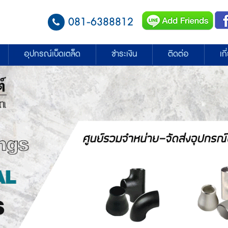
081-6388812
อุปกรณ์เบ็ดเตล็ด
ชำระเงิน
ติดต่อ
เก