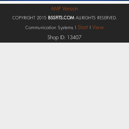
AMP Version
COPYRIGHT 2015
BSSFITS.COM
ALLRIGHTS RESERVED.
Start
View
Communication Systems |
|
Shop ID: 13407